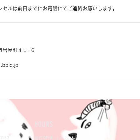
ンセルは前日までにお電話にてご連絡お願いします。
市岩屋町４１−６
bbiq.jp
HOURS
-
1152
OPEN （不定休）
毎日