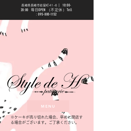
10:00-
|
長崎県長崎市岩屋町41-6
20:00
OPEN （不定休）Tell
毎日
:
095-800-1152
MENU
​※ケーキが売り切れた場合、早めに閉店す
る場合がございます。ご了承ください。